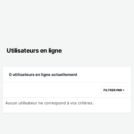
Utilisateurs en ligne
0 utilisateurs en ligne actuellement
FILTRER PAR
Aucun utilisateur ne correspond à vos critères.