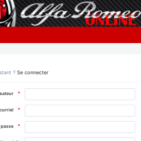
istant ?
Se connecter
isateur
ourriel
 passe