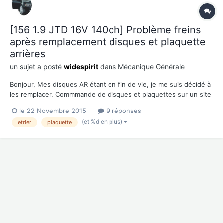
[156 1.9 JTD 16V 140ch] Problème freins
après remplacement disques et plaquette
arrières
un sujet a posté
widespirit
dans
Mécanique Générale
Bonjour, Mes disques AR étant en fin de vie, je me suis décidé à
les remplacer. Commmande de disques et plaquettes sur un site
de vente par correspondance (Disque Bosch et plaquette
le 22 Novembre 2015
9 réponses
Textar). J'ai procédé au remplacement sans difficulté particulière
(et %d en plus)
etrier
plaquette
(pour le repo...