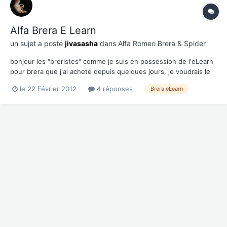
Alfa Brera E Learn
un sujet a posté
jivasasha
dans
Alfa Romeo Brera & Spider
bonjour les "breristes" comme je suis en possession de l'eLearn
pour brera que j'ai acheté depuis quelques jours, je voudrais le
faire partager aux autres amoureux de belles voitures. donc si
le 22 Février 2012
4 réponses
Brera eLearn
vous êtes intéressées... message privé svp. @+