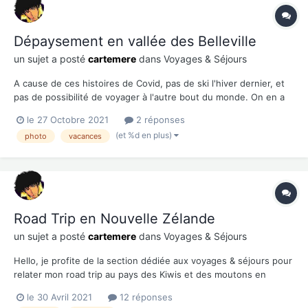
Dépaysement en vallée des Belleville
un sujet a posté
cartemere
dans
Voyages & Séjours
A cause de ces histoires de Covid, pas de ski l'hiver dernier, et
pas de possibilité de voyager à l'autre bout du monde. On en a
donc profité pour passer du temps dans les alpes entre juin et
le 27 Octobre 2021
2 réponses
octobre. L'occasion de découvrir les paysages qui se déclinent
(et %d en plus)
photo
vacances
au gré des saisons. Station...
Road Trip en Nouvelle Zélande
un sujet a posté
cartemere
dans
Voyages & Séjours
Hello, je profite de la section dédiée aux voyages & séjours pour
relater mon road trip au pays des Kiwis et des moutons en
septembre 2018. Je suis parti un mois avec ma copine. Je
le 30 Avril 2021
12 réponses
connaissais déjà pour y avoir passé 3 mois en stage pendant