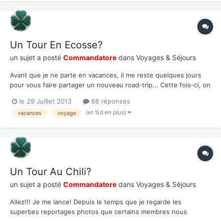
Un Tour En Ecosse?
un sujet a posté
Commandatore
dans
Voyages & Séjours
Avant que je ne parte en vacances, il me reste quelques jours
pour vous faire partager un nouveau road-trip... Cette fois-ci, on
part au Nord Ouest de l'Europe et on va au pays des Lochs, des
le 29 Juillet 2013
68 réponses
fantômes et du whisky! Grosso modo, car il faut que je me
(et %d en plus)
vacances
voyage
rappelle de toutes les digressions que l'on a...
Un Tour Au Chili?
un sujet a posté
Commandatore
dans
Voyages & Séjours
Allez!!! Je me lance! Depuis le temps que je regarde les
superbes reportages photos que certains membres nous