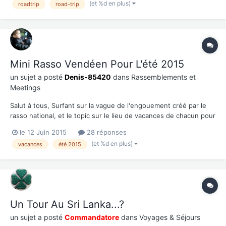
(et %d en plus)
roadtrip
road-trip
mes études (et avoir déjà fait en vitesse...
Mini Rasso Vendéen Pour L'été 2015
un sujet a posté
Denis-85420
dans
Rassemblements et
Meetings
Salut à tous, Surfant sur la vague de l'engouement créé par le
rasso national, et le topic sur le lieu de vacances de chacun pour
l'été 2015, je me lance dans l'idée de faire revivre les minis rasso
le 12 Juin 2015
28 réponses
vendéens... La chose se ferait sur une journée (après, libre à
(et %d en plus)
vacances
été 2015
chacun de prolonger ou de rédu...
Un Tour Au Sri Lanka...?
un sujet a posté
Commandatore
dans
Voyages & Séjours