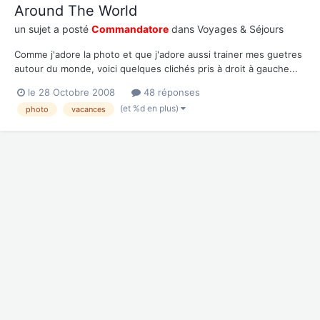
Around The World
un sujet a posté
Commandatore
dans
Voyages & Séjours
Comme j'adore la photo et que j'adore aussi trainer mes guetres
autour du monde, voici quelques clichés pris à droit à gauche...
Bonne balade!! Commençons par un tour dans le montagnes au
le 28 Octobre 2008
48 réponses
Sud de Madagascar : Retournons dans le Pacifique avec un
(et %d en plus)
photo
vacances
coucher de soleil (classique, c'est ça le pire!...