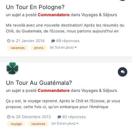
Un Tour En Pologne?
un sujet a posté
Commandatore
dans
Voyages & Séjours
Me revoilà avec une nouvelle destination! Après les résumés du
Chili, du Guatemala, de l'Ecosse, nous partons aujourd'hui en
Pologne! On est en décembre et on arrive à Krakow en fin de
le 21 Janvier 2014
69 réponses
journée, avec une température à peine au-dessus de 0°C. Après
(et %d en plus)
vacances
photo
dîner, première petite balade au centre de C...
Un Tour Au Guatémala?
un sujet a posté
Commandatore
dans
Voyages & Séjours
Ça y est, le voyage reprend. Après le Chili et l'Ecosse, je vous
propose, cette fois-ci, qu'on embarque pour l'Amérique
Centrale, au Guatemala. La République du Guatemala, coincé
le 26 Décembre 2013
80 réponses
entre le Pacifique à l'ouest et la mer des Caraïbes à l'Est, est un
(et %d en plus)
voyage
vacances
pays entouré par le Mexique, le Belize, le Hondu...