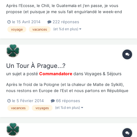
Après l'Ecosse, le Chili, le Guatemala et j'en passe, je vous
propose (et puisque je me suis fait enguirlandé le week-end
dernier de ne pas l'avoir encore fait), un tour de 2 semaines au
le 15 Avril 2014
222 réponses
Sri Lanka, alias Ceylan pour les anciens. Le Sri Lanka, c'est là : Et
(et %d en plus)
voyage
vacances
moi, je vais vous propose...
Un Tour À Prague...?
un sujet a posté
Commandatore
dans
Voyages & Séjours
Après le froid de la Pologne (et la chaleur de Malte de Sylkill),
nous restons en Europe de l'Est et nous partons en République
Tchèque. Direction Praha! Ou Prague pour nous! A la différence
le 5 Février 2014
66 réponses
de Cracovie, Prague n'a pas souffert des bombardements de la
(et %d en plus)
vacances
voyages
Seconde Guerre Mondiale. De fait, la vill...