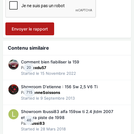
Envoyer le rapport
Contenu similaire
Comment bien fiabiliser la 159
Par
20
Alexdu57
Started
le 15 Novembre 2022
Showroom D'etienne : 156 Sw 2,5 V6 Ti
Par
715
EtienneSoissons
Started
le 9 Septembre 2013
Showroom lbussi83 alfa 159sw ti 2.4 jtdm 2007
et xsara piste de 1998
46
Par
lbussi83
Started
le 28 Mars 2018