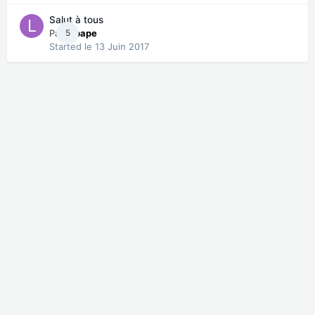
Salut à tous
Par
5
lepape
Started
le 13 Juin 2017