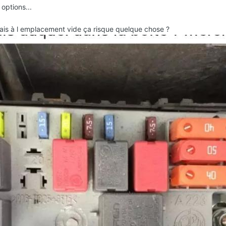
 options...
elais à l emplacement vide ça risque quelque chose ?