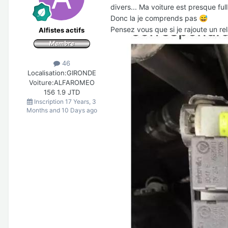
divers... Ma voiture est presque full
Donc la je comprends pas
😅
Pensez vous que si je rajoute un r
Alfistes actifs
46
Localisation:
GIRONDE
Voiture:
ALFAROMEO
156 1.9 JTD
Inscription
17 Years, 3
Months and 10 Days ago