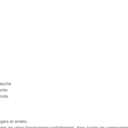
r
r
gauche
auche
roite
gers et arrière.
ndes de vitres fonctionnent parfaitement, donc toutes les command