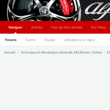
Naviguer
Activity
Flux de mon activité
Our Picks
Forums
Events
Équipe
Utilisateurs en ligne
Accueil
Technique et Mécanique Générale Alfa Romeo-Online
E