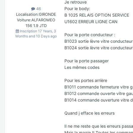
Je retrouve
Pour le body:
46
Localisation:
GIRONDE
B 1025 RELAIS OPTION SERVICE
Voiture:
ALFAROMEO
U1602 ERREUR LIGNE CAN
156 1.9 JTD
Inscription
17 Years, 3
Pour la porte conducteur
:
Months and 10 Days ago
B1023 sortie lèvre vitre conducteu
B1024 sortie lèvre vitre conducteu
Pour la porte passager
Les mêmes codes
Pour les portes arrière
B1011 commande fermeture vitre 
B1012 commande ouverte vitre g
B1014 commande ouverture vitre d
Quand j efface les erreurs
Il ne me reste que les erreurs passa
Mais la magie !! Toutes les comma