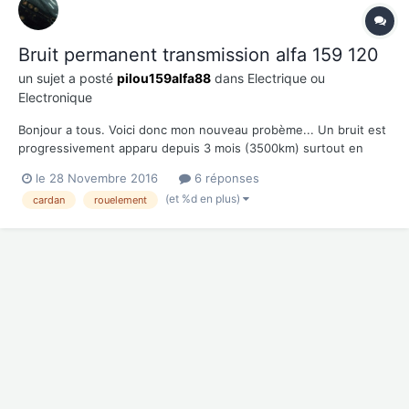
Bruit permanent transmission alfa 159 120
un sujet a posté
pilou159alfa88
dans
Electrique ou
Electronique
Bonjour a tous. Voici donc mon nouveau probème... Un bruit est
progressivement apparu depuis 3 mois (3500km) surtout en
décelleration en 2nde et 3ème. Désormais il est audible à toutes
le 28 Novembre 2016
6 réponses
les vitesses et au point mort aussi. Il reste toujours bien plus
(et %d en plus)
cardan
rouelement
présent en 3ème et même 5ème. C'est un b...