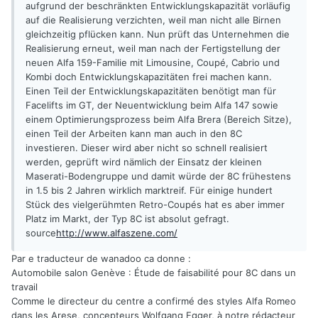
aufgrund der beschränkten Entwicklungskapazität vorläufig
auf die Realisierung verzichten, weil man nicht alle Birnen
gleichzeitig pflücken kann. Nun prüft das Unternehmen die
Realisierung erneut, weil man nach der Fertigstellung der
neuen Alfa 159-Familie mit Limousine, Coupé, Cabrio und
Kombi doch Entwicklungskapazitäten frei machen kann.
Einen Teil der Entwicklungskapazitäten benötigt man für
Facelifts im GT, der Neuentwicklung beim Alfa 147 sowie
einem Optimierungsprozess beim Alfa Brera (Bereich Sitze),
einen Teil der Arbeiten kann man auch in den 8C
investieren. Dieser wird aber nicht so schnell realisiert
werden, geprüft wird nämlich der Einsatz der kleinen
Maserati-Bodengruppe und damit würde der 8C frühestens
in 1.5 bis 2 Jahren wirklich marktreif. Für einige hundert
Stück des vielgerühmten Retro-Coupés hat es aber immer
Platz im Markt, der Typ 8C ist absolut gefragt.
source
http://www.alfaszene.com/
Par e traducteur de wanadoo ca donne :
Automobile salon Genève : Étude de faisabilité pour 8C dans un
travail
Comme le directeur du centre a confirmé des styles Alfa Romeo
dans les Arese, concepteurs Wolfgang Egger, à notre rédacteur