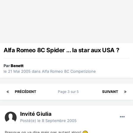
Alfa Romeo 8C Spider ... la star aux USA ?
Par
Benett
le 21 Mai 2005
dans
Alfa Romeo 8C Competizione
PRÉCÉDENT
Page 3 sur 5
SUIVANT
Invité Giulia
Posté(e)
le 8 Septembre 2005
Presque on va dire mais pas autant alors!