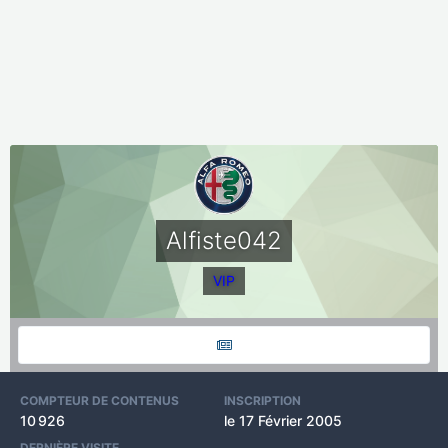
Alfiste042
VIP
COMPTEUR DE CONTENUS
INSCRIPTION
10 926
le 17 Février 2005
DERNIÈRE VISITE