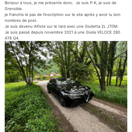
Bonjour à tous, je me présente donc. Je suis P-A, je suis de
Grenoble.
je franchis le pas de l’inscription sur le site après y avoir lu bon
nombres de post.
Je suis devenu Alfiste sur le tard avec une Giulietta 2L JTDM.
Je suis passé depuis novembre 2021 à une Giulia VELOCE 280
AT8 Q4.