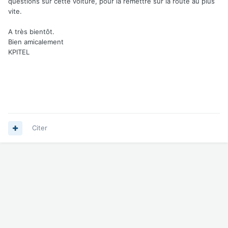
questions sur cette voiture, pour la remettre sur la route au plus
vite.
A très bientôt.
Bien amicalement
KPITEL
Citer