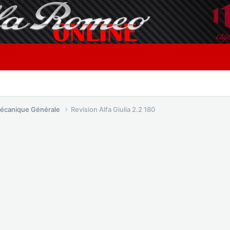
écanique Générale
Revision Alfa Giulia 2.2 180