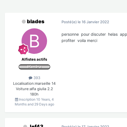
blades
Posté(e)
le 16 Janvier 2022
personne pour discuter helas appar
profiter voila merci
Alfistes actifs
393
Localisation:
marseille 14
Voiture:
alfa giulia 2.2
180h
Inscription
10 Years, 4
Months and 29 Days ago
Jef43
Posté(e)
le 17 Janvier 2022