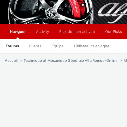
Naviguer
Activity
Flux de mon activité
Our Picks
Forums
Events
Équipe
Utilisateurs en ligne
Accueil
Technique et Mécanique Générale Alfa Romeo-Online
M