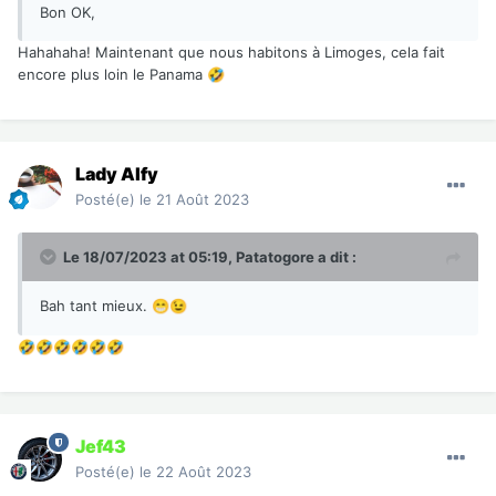
Bon OK,
Hahahaha! Maintenant que nous habitons à Limoges, cela fait
encore plus loin le Panama
🤣
Lady Alfy
Posté(e)
le 21 Août 2023
Le 18/07/2023 at 05:19,
Patatogore
a dit :
Bah tant mieux.
😁
😉
🤣
🤣
🤣
🤣
🤣
🤣
Jef43
Posté(e)
le 22 Août 2023