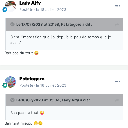
Lady Alfy
Posté(e)
le 18 Juillet 2023
Le 17/07/2023 at 20:58,
Patatogore
a dit :
C'est l'impression que j'ai depuis le peu de temps que je
suis là.
Bah pas du tout
🤪
Patatogore
Posté(e)
le 18 Juillet 2023
Le 18/07/2023 at 05:04,
Lady Alfy
a dit :
Bah pas du tout
🤪
Bah tant mieux.
😁
😉