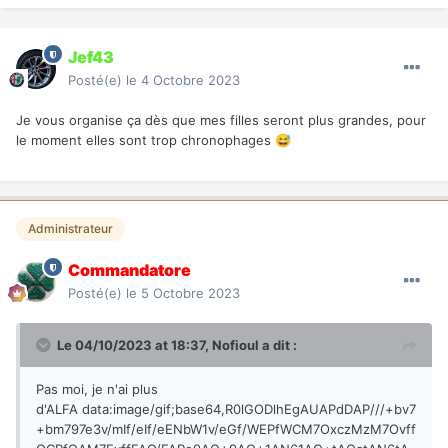
Jef43
Posté(e)
le 4 Octobre 2023
Je vous organise ça dès que mes filles seront plus grandes, pour
le moment elles sont trop chronophages
😅
Administrateur
Commandatore
Posté(e)
le 5 Octobre 2023
Le 04/10/2023 at 18:37,
Nofioul
a dit :
Pas moi, je n'ai plus
d'ALFA
data:image/gif;base64,R0lGODlhEgAUAPdDAP///+bv7
+bm797e3v/mIf/eIf/eENbW1v/eGf/WEPfWCM7OxczMzM7Ovff