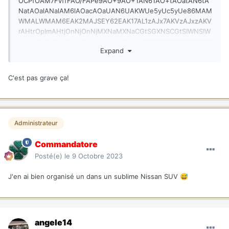
OCPfOAM7FvffFAO/FAPe9AO+9AO+1AN61AO+tAOatAN6tA
NatAOalANalAM6lAOacAOaUAN6UAKWUe5yUc5yUe86MAM
WMALWMAM6EAK2MAJSEY62EAK17AL1zAJx7AKVzAJxzAKV
rAHtrOplmAHtjOnNjOnNjMXNaMXNaCGtSGXNSCGtSIWNSIW
tSCP8hIWtKCGNKGWNKEEIxEDEhCP///wAAAAAAAAAAAAAA
Expand
AAAAAAAAAAAAAAAAAAAAAAAAAAAAAAAAAAAAAAAAAA
AAAAAAAAAAAAAAAAAAAAAAAAAAAAAAAAAAAAAAAAAA
AAAAAAAAAAAAAAAAAAAAAAAAAAAAAAAAAAAAAAAAAA
C'est pas grave ça!
AAAAAAAAAAAAAAAAAAAAAAAAAAAAAAAAAAAAAAAAAA
AAAAAAAAAAAAAAAAAAAAAAAAAAAAAAAAAAAAAAAAAA
AAAAAAAAAAAAAAAAAAAAAAAAAAAAAAAAAAAAAAAAAA
AAAAAAAAAAAAAAAAAAAAAAAAAAAAAAAAAAAAAAAAAA
Administrateur
AAAAAAAAAAAAAAAAAAAAAAAAAAAAAAAAAAAAAAAAAA
AAAAAAAAAAAAAAAAAAAAAAAAAAAAAAAAAAAAAAAAAA
Commandatore
AAAAAAAAAAAAAAAAAAAAAAAAAAAAAAAAAAAAAAAAAA
AAAAAAAAAAAAAAAAAAAAAAAAAAAAAAAAAAAAAAAAAA
Posté(e)
le 9 Octobre 2023
AAAAAAAAAAAAAAAAAAAAAAAAAAAAAAAAAAAAAAAAAA
AAAAAAAAAAAAAAAAAAAAAAAAAAAAAAAAAAAAAAAAAA
J'en ai bien organisé un dans un sublime Nissan SUV
😅
AAAAAAAAAAAAAAAAAAAAAAAAAAAAAAAAAAAAAAAAAA
AAAAAAAAAAAAAAAAAAAAAAAAAAAAAAAAAAAAAAAAAA
AAAAAAAAAAAAAAAAAAAAAAAAAAAAAAAAAAAAAAAAAA
AAAAAAAAAAAAAAAAAAAAAAAAAAAAAAAAAAAAAAAAAA
angele14
AAAAAAAAAAAAAAAAAAAAAAACH/C05FVFNDQVBFMi4wA