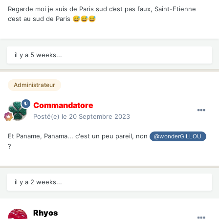
Regarde moi je suis de Paris sud c’est pas faux, Saint-Etienne
c’est au sud de Paris
😅
😅
😅
il y a 5 weeks...
Administrateur
Commandatore
Posté(e)
le 20 Septembre 2023
Et Paname, Panama... c'est un peu pareil, non
@wonderGILLOU
?
il y a 2 weeks...
Rhyos