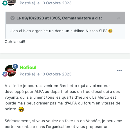
Posté(e)
le 10 Octobre 2023
wEAAAAh+QQJCgBDACwAAAAAEgAUAAAI/wCHCBwSYEGI
GD9+xAixIMDAhwNE5EChIUIEDip4iBjwcMgCGy0cJBiZQMED
Ci9sLBh4AEeHBAgQECAQM8HJEjoODBGQwgTMIEFmEgBqs
Le 09/10/2023 at 13:05,
Commandatore
a dit :
4KLFAVvOEAQdKjToQoiYOCxYIRPmUKzFkgQwegIGhYSZB1L
wMCDCiRm/IggtgDZmWYrgNjxQwLQu3jzzq2RQQFQIYCFAAA
J'en ai bien organisé un dans un sublime Nissan SUV
😅
AGOiFEzREqHiQIEhgwYSFBKmwAcYICDkoPPgLeLDkIBc++FjA
c4Xmvz16fL7gAUYKAUNalqgQIS9oDyxw6BT4UcaGCsArXNgA
Ouh la oui!!
QobKjhF9uCDhwcMJGD42dhRYcMQMIEBmjGg4vbv37+ADAg
Ah+QQJFABDACwAAAAAEgAUAAAI/gCHCBxIsKDBgwgJBlgQ
IsaPHzFCLAhwcICIHCg0RIjAQQUPEQMKLrDRwkGCkwkUPKD
wwsaCgQdwdEiAAAEBAjUTrCyh48AQASlM0AwS5CYBojoruE
Nofioul
ix8IYDBEWPSj2qIAIGHgtGCLVptGuBBBGUjqBhIUHXswQMPK
hAYsaPCGYLoL2ptgKIHT8kEN3Lt+/dGhkUEBVCWAgAAISJXj
Posté(e)
le 10 Octobre 2023
hBQ4SKBwmCFDaMWEiQChtgjICQg8KDwYQPWw5y4YOPBU
BXeB7co8foCx5gpBAwJGaJChH6kvbAAodPgSNlbKhAvMKFD
A la limite je pourrais venir en Barchetta (qui a vrai moteur
SBkuCxo0YcLEh48nIDhA+TBhSNmAAEyY8REggEBADs=
développé pour ALFA au départ, et pas un truc diesel qui a des
voyants qui s'allument tous les quarts d'heure). La Merco est
lourde mais peut cramer pas mal d'ALFA du forum en vitesse de
pointe.
Sérieusement, si vous voulez en faire un en Vendée, je peux me
porter volontaire dans l'organisation et vous proposer un