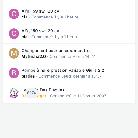
Alfa 159 sw 120 cv
0
cia
· Commencé
il y a 1 heure
Alfa 159 sw 120 cv
0
cia
· Commencé
il y a 1 heure
Changement pour un écran tactile
0
MyGiulia2.0
· Commencé
Hier à 14:24
Pompe à huile pression variable Giulia 2.2
0
blades
· Commencé
Jeudi dernier à 13:37
Le Topic Des Blagues
8 174
Roverpatger
· Commencé
le 11 Février 2007