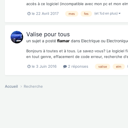
accès à ce logiciel (incompatible avec mon pc et mon elm
(et %d en plus)
le 22 Avril 2017
mes
fes
Valise pour tous
un sujet a posté
flamar
dans
Electrique ou Electroniqu
Bonjours à toutes et à tous. Le savez-vous? Le logiciel 
en tout genre, effacement de code erreur, recherche d'er
le 3 Juin 2016
2 réponses
valise
elm
Accueil
Recherche