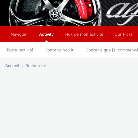
Naviguer
Activity
Flux de mon activité
Our Picks
Toute l’activité
Contenu non lu
Contenu que j’ai commenc
Accueil
Recherche