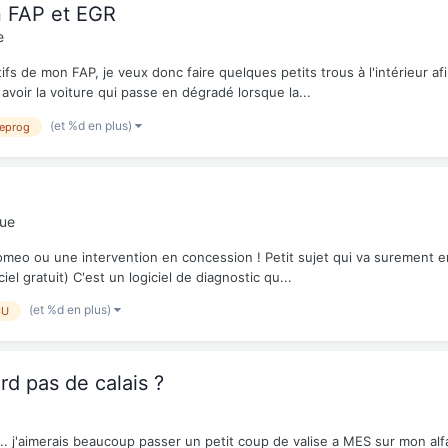
n FAP et EGR
e
fs de mon FAP, je veux donc faire quelques petits trous à l'intérieur af
oir la voiture qui passe en dégradé lorsque la...
(et %d en plus)
reprog
que
eo ou une intervention en concession ! Petit sujet qui va surement en i
iel gratuit) C'est un logiciel de diagnostic qu...
(et %d en plus)
CU
d pas de calais ?
s.. j'aimerais beaucoup passer un petit coup de valise a MES sur mon alfa