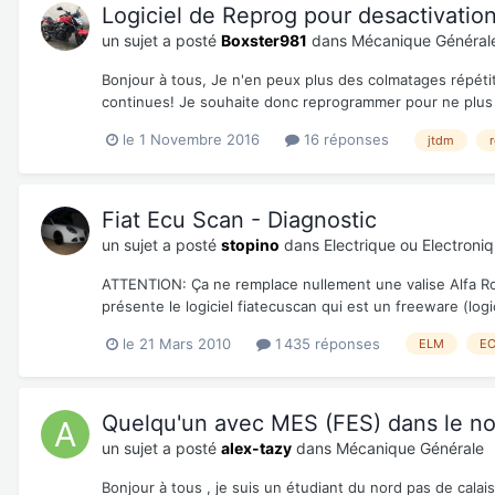
Logiciel de Reprog pour desactivatio
un sujet a posté
Boxster981
dans
Mécanique Général
Bonjour à tous, Je n'en peux plus des colmatages répétiti
continues! Je souhaite donc reprogrammer pour ne plus av
le 1 Novembre 2016
16 réponses
jtdm
Fiat Ecu Scan - Diagnostic
un sujet a posté
stopino
dans
Electrique ou Electroni
ATTENTION: Ça ne remplace nullement une valise Alfa Rom
présente le logiciel fiatecuscan qui est un freeware (logic
le 21 Mars 2010
1 435 réponses
ELM
E
Quelqu'un avec MES (FES) dans le nor
un sujet a posté
alex-tazy
dans
Mécanique Générale
Bonjour à tous , je suis un étudiant du nord pas de calai