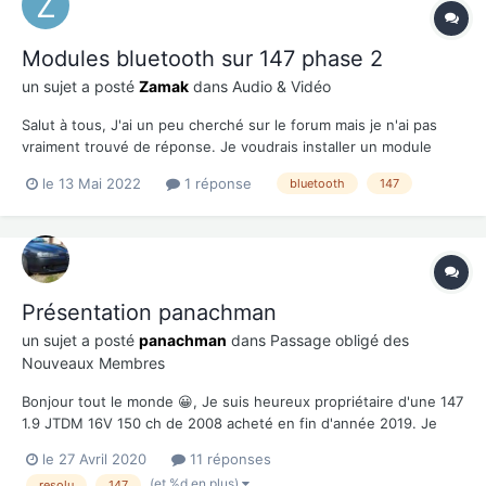
Modules bluetooth sur 147 phase 2
un sujet a posté
Zamak
dans
Audio & Vidéo
Salut à tous, J'ai un peu cherché sur le forum mais je n'ai pas
vraiment trouvé de réponse. Je voudrais installer un module
bluetooth sur l'autoradio (j'ai bien un poste Pioneer qui traine
le 13 Mai 2022
1 réponse
bluetooth
147
dans le garage, mais l'intégration esthétique serait moyenne, et
je perdrais les commandes au vola...
Présentation panachman
un sujet a posté
panachman
dans
Passage obligé des
Nouveaux Membres
Bonjour tout le monde 😀, Je suis heureux propriétaire d'une 147
1.9 JTDM 16V 150 ch de 2008 acheté en fin d'année 2019. Je
suis en train petit à petit de refaire ce qui à vieillit et je garde à
le 27 Avril 2020
11 réponses
l'origine tous je fait aucune modification( sauf logo Alfa en rouge
(et %d en plus)
resolu
147