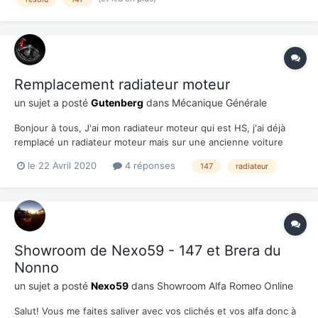
🙂 ), durite turbo inférieu...
Remplacement radiateur moteur
un sujet a posté
Gutenberg
dans
Mécanique Générale
Bonjour à tous, J'ai mon radiateur moteur qui est HS, j'ai déjà
remplacé un radiateur moteur mais sur une ancienne voiture
(106 1996) et je voudrais savoir si vous avez un tuto car je n'est
le 22 Avril 2020
4 réponses
147
radiateur
pas réussi à trouver. Ensuite j'ai commencer à regarder sous le
capot et je n'est pas trouver les...
Showroom de Nexo59 - 147 et Brera du
Nonno
un sujet a posté
Nexo59
dans
Showroom Alfa Romeo Online
Salut! Vous me faites saliver avec vos clichés et vos alfa donc à