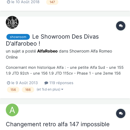
le 10 Août 2018
147
Le Showroom Des Divas
showroom
D'alfarobeo !
un sujet a posté
AlfaRobeo
dans
Showroom Alfa Romeo
Online
Concernant mon historique Alfa : - une petite Alfa Sud - une 155
1.9 JTD 92ch - une 156 1.9 JTD 115cv - Phase 1 - une 2eme 156
1.9 JTD 136cv - Phase 1 - une 166 2.4 JTDm 175cv 16V - Phase 2
le 9 Août 2013
119 réponses
- une 3ème 156 1.9 JTD 115cv - Phase 3 Ma femme : - une 147
(et %d en plus)
156
166
1.9 JTDm 1...
Changement retro alfa 147 impossible