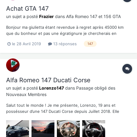
Achat GTA 147
un sujet a posté
Frazier
dans
Alfa Romeo 147 et 156 GTA
Bonjour ma giulietta étant revendue à regret après 45000 km
que du bonheur et pas une égratignure je chercherais en
deuxième voiture une 147 GTA alors à votre avis y a t’il des
le 28 Avril 2019
13 réponses
147
années à éviter et des points à surveiller choisir plutôt une boîte
manuelle ou auto ? Merci de m’éclai...
Alfa Romeo 147 Ducati Corse
un sujet a posté
Lorenzo147
dans
Passage obligé des
Nouveaux Membres
Salut tout le monde ! Je me présente, Lorenzo, 19 ans et
possésseur d’une 147 Ducati Corse depuis Juillet 2018. Elle
possède quelques modifications esthétiques: - Vitres teintées -
Combinés filetés ST Suspensions Pour l’intérieur (cuir): - Volant
sur mesure - Acc...