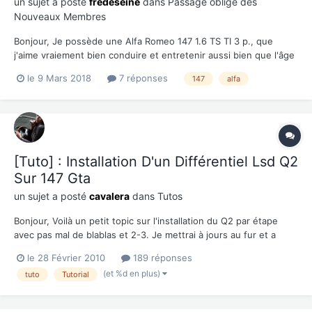
un sujet a posté
fredeseine
dans
Passage obligé des
Nouveaux Membres
Bonjour, Je possède une Alfa Romeo 147 1.6 TS TI 3 p., que
j'aime vraiement bien conduire et entretenir aussi bien que l'âge
se fait sentir à présent (elle est de 2006). J'ai aussi eu d'autres
le 9 Mars 2018
7 réponses
147
alfa
modèles : 155 1.8 TS (ma première Alfa, bon tempérament ;)) ,
147 2.0 TS Selespeed gardée...
[Tuto] : Installation D'un Différentiel Lsd Q2
Sur 147 Gta
un sujet a posté
cavalera
dans
Tutos
Bonjour, Voilà un petit topic sur l'installation du Q2 par étape
avec pas mal de blablas et 2-3. Je mettrai à jours au fur et a
mesure de l'avancement des travaux. Si sa peut en aider ou en
le 28 Février 2010
189 réponses
motiver certains, tant mieux ! L'opération est réalisée sur la
(et %d en plus)
tuto
Tutorial
future GTA de Nitro Voilà les référence...