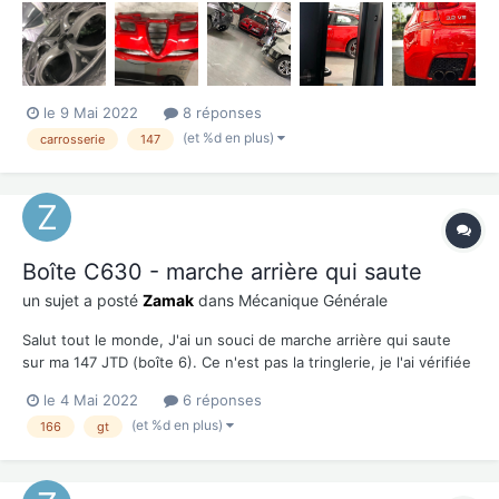
le 9 Mai 2022
8 réponses
(et %d en plus)
carrosserie
147
Boîte C630 - marche arrière qui saute
un sujet a posté
Zamak
dans
Mécanique Générale
Salut tout le monde, J'ai un souci de marche arrière qui saute
sur ma 147 JTD (boîte 6). Ce n'est pas la tringlerie, je l'ai vérifiée
(et reréglée d'ailleurs), c'est bien interne à la boîte. La vitesse
le 4 Mai 2022
6 réponses
reste enclenchée au point mort, ou en léger recul au ralenti. Dès
(et %d en plus)
166
gt
qu'on met un peu de...