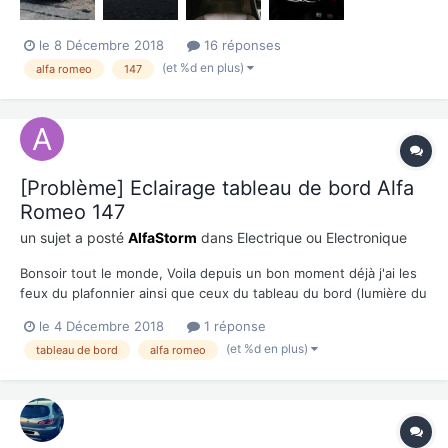
le 8 Décembre 2018
16 réponses
(et %d en plus)
alfa romeo
147
[Problème] Eclairage tableau de bord Alfa
Romeo 147
un sujet a posté
AlfaStorm
dans
Electrique ou Electronique
Bonsoir tout le monde, Voila depuis un bon moment déjà j'ai les
feux du plafonnier ainsi que ceux du tableau du bord (lumière du
compte tours, etc..), plafonnier Avant Arrière, lumière boite à
le 4 Décembre 2018
1 réponse
gant, coffre., qui ne fonctionne pas de même pour le feux de
(et %d en plus)
tableau de bord
alfa romeo
détresse (ce qui est fort embarrassant qu...