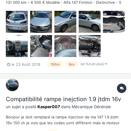
131 000 km – 6 500 € Modèle : Alfa 147 Finition : Distinctive - 5
Portes Motorisation : 1.9L JTDm 150 CV Équipements de série :
ABS, ESP, Airbags AV Clim...
(et %d en plus)
le 23 Août 2018
150cv
8cv
Compatibilité rampe inejction 1.9 jtdm 16v
un sujet a posté
Kasper007
dans
Mécanique Générale
Bonjour je doit remplacé la rampe injection de ma 147 1.9 jtdm
16v 150 ch je vois que les codes sont différent mais le moteur
reste le meme ques qui monte sur ma 147 ??