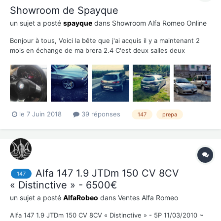
Showroom de Spayque
un sujet a posté
spayque
dans
Showroom Alfa Romeo Online
Bonjour à tous, Voici la bête que j'ai acquis il y a maintenant 2
mois en échange de ma brera 2.4 C'est deux salles deux
ambiances, j'avais l'habitude de l'enclume sculpturale reprog (qui
marchait déjà très bien malgré sa tonne 7)et je me retrouve au
volant de ce monstre. C'est une 1...
le 7 Juin 2018
39 réponses
147
prepa
Alfa 147 1.9 JTDm 150 CV 8CV
147
« Distinctive » - 6500€
un sujet a posté
AlfaRobeo
dans
Ventes Alfa Romeo
Alfa 147 1.9 JTDm 150 CV 8CV « Distinctive » - 5P 11/03/2010 ~