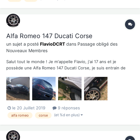
Alfa Romeo 147 Ducati Corse
un sujet a posté
FlavioDCRT
dans
Passage obligé des
Nouveaux Membres
Salut tout le monde ! Je m'appelle Flavio, j'ai 17 ans et je
possède une Alfa Romeo 147 Ducati Corse, je suis entrain de
l'embellir pour que lorsque j'aurais mon permis elle soit parfait à
mes yeux, j'ai déjà changé les répétiteurs pour les mettre
fumées, niveau mécanique ( embrayage, vo...
le 20 Juillet 2019
9 réponses
(et %d en plus)
alfa romeo
corse