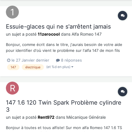
Essuie-glaces qui ne s'arrêtent jamais
un sujet a posté
11zerocool
dans
Alfa Romeo 147
Bonjour, comme écrit dans le titre, j'aurais besoin de votre aide
pour identifier d'où vient le problème sur l'alfa 147 de mon fils
avec ses essuie-glaces. Un beau jour les essuie glaces ont
le 27 Janvier dernier
8 réponses
cessé de fonctionner, j'ai trouvé le fusible correspondant coupé,
(et %d en plus)
147
électrique
après son remplacement, dès que l'on m...
147 1.6 120 Twin Spark Problème cylindre
3
un sujet a posté
Rent972
dans
Mécanique Générale
Bonjour à toutes et tous alfiste! Sur mon alfa Romeo 147 1.6 TS