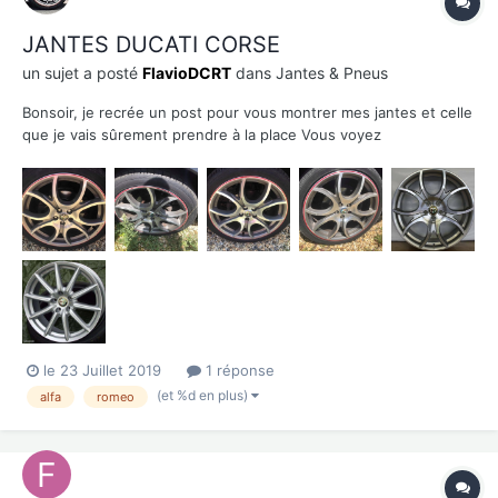
JANTES DUCATI CORSE
un sujet a posté
FlavioDCRT
dans
Jantes & Pneus
Bonsoir, je recrée un post pour vous montrer mes jantes et celle
que je vais sûrement prendre à la place Vous voyez
certainement l'état médiocre de certaines des jantes alors j'ai
trouvé les mêmes sans le liseret rouge à 830e les 4 avec livrai...
le 23 Juillet 2019
1 réponse
(et %d en plus)
alfa
romeo