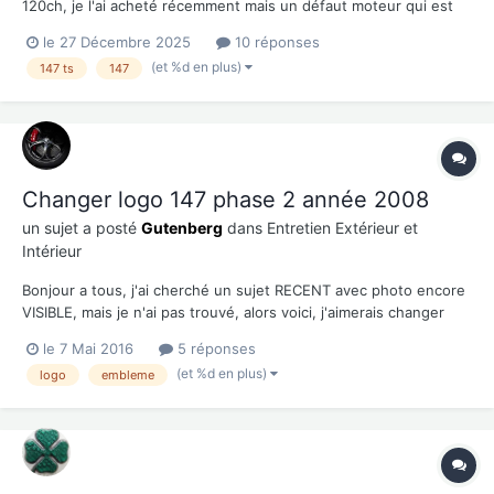
120ch, je l'ai acheté récemment mais un défaut moteur qui est
apparu. J'ai donc passe la valise et j'ai un défaut sur le cylindre
le 27 Décembre 2025
10 réponses
3. J'ai cherché le problème s'il venait des bougies, des capteurs,
(et %d en plus)
147 ts
147
des bobines rien a faire t...
Changer logo 147 phase 2 année 2008
un sujet a posté
Gutenberg
dans
Entretien Extérieur et
Intérieur
Bonjour a tous, j'ai cherché un sujet RECENT avec photo encore
VISIBLE, mais je n'ai pas trouvé, alors voici, j'aimerais changer
tous mes logos de mon alfa (capot, coffre, jantes, volant) es que
le 7 Mai 2016
5 réponses
vous puissiez m'aider à m'expliquer comment faire parce que, je
(et %d en plus)
logo
embleme
ne sais pas comment les logos sont fixé s...