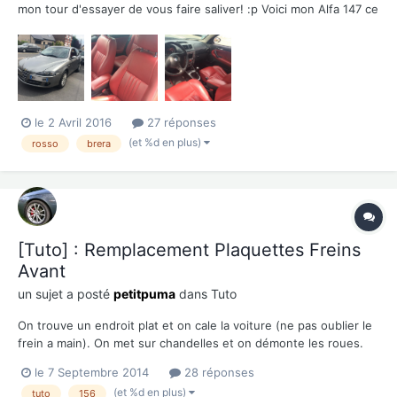
mon tour d'essayer de vous faire saliver! :p Voici mon Alfa 147 ce
sont les photos postées dans ma présentation: Si elle vous plait,
j'ai des photos plus belles et je peux vous poster quelques
photos tout récem...
le 2 Avril 2016
27 réponses
(et %d en plus)
rosso
brera
[Tuto] : Remplacement Plaquettes Freins
Avant
un sujet a posté
petitpuma
dans
Tuto
On trouve un endroit plat et on cale la voiture (ne pas oublier le
frein a main). On met sur chandelles et on démonte les roues.
Voici la bête: On s'installe et on réuni le materiel: Clé de 17 pour
le 7 Septembre 2014
28 réponses
les vis de roue, clé BTR de 7 pour les vis...
(et %d en plus)
tuto
156