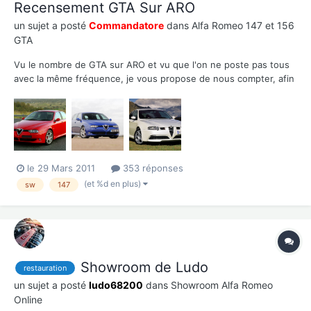
Recensement GTA Sur ARO
un sujet a posté
Commandatore
dans
Alfa Romeo 147 et 156
GTA
Vu le nombre de GTA sur ARO et vu que l'on ne poste pas tous
avec la même fréquence, je vous propose de nous compter, afin
de faciliter nos relations et pourquoi pas aussi de retrouver les
historiques de nos belles. Je vous propose de reprendre la
syntaxe ci-dessous et me donner : *...
le 29 Mars 2011
353 réponses
(et %d en plus)
sw
147
Showroom de Ludo
restauration
un sujet a posté
ludo68200
dans
Showroom Alfa Romeo
Online