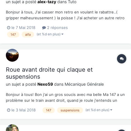
un sujet a posté
alex-tazy
dans
Tuto
Bonjour à tous, J'ai casser mon retro en voulant le rabattre..(
gripper malheureusement ) la poisse ! J'ai acheter un autre retro
mais je voudrais échanger les coques entre les deux forcément
le 7 Mai 2018
2 réponses
j'ai démonter mais les les encoches bloque à l'intérieur
(et %d en plus)
147
alfa
quelqu'un a une technique ? Merci!...
Roue avant droite qui claque et
suspensions
un sujet a posté
Nexo59
dans
Mécanique Générale
Bonjour à tous! Bon j'ai un gros soucis avec ma belle Ma 147 a un
problème sur le train avant droit, quand je roule j'entends un
bruit comme de roulement mais qui n'est pas régulier, est-ce
(et %d en plus)
le 3 Mai 2018
147
suspensions
quand même le roulement? Et de plus, lorsque je descend une
bordure par exemple, ça cl...