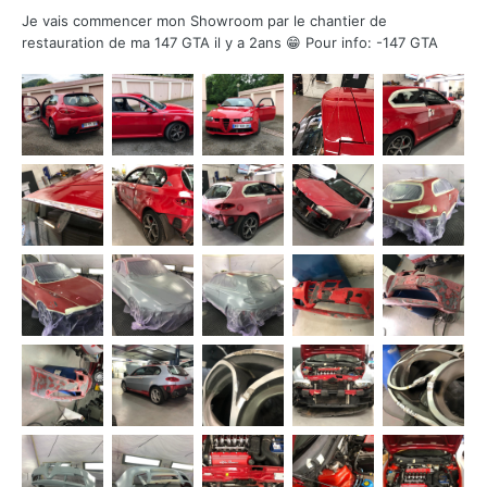
Je vais commencer mon Showroom par le chantier de
restauration de ma 147 GTA il y a 2ans 😁 Pour info: -147 GTA
originaire de suisse, de fin 2002 (donc pas de gros frein ni de
Q2) -rouge (desole je sais plus le nom du rouge alfa.. pourtant
c'est mon job 😆) interieur cuir (de ser...