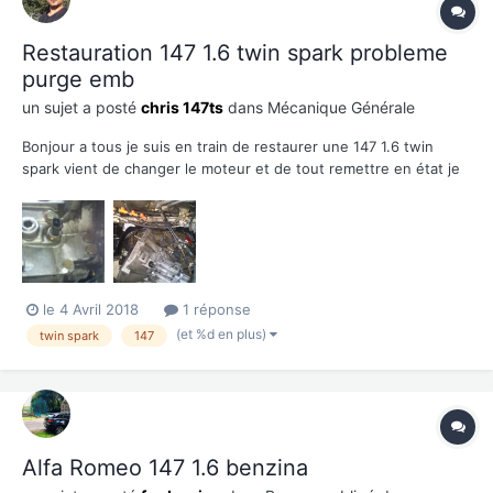
Restauration 147 1.6 twin spark probleme
purge emb
un sujet a posté
chris 147ts
dans
Mécanique Générale
Bonjour a tous je suis en train de restaurer une 147 1.6 twin
spark vient de changer le moteur et de tout remettre en état je
touche au but c est presque fini ! jsuis au remontage final et
purge ce coup j ai des doutes d un j ai débranché le flexible d
embrayage au récepteur pour nettoyer la boite...
le 4 Avril 2018
1 réponse
(et %d en plus)
twin spark
147
Alfa Romeo 147 1.6 benzina