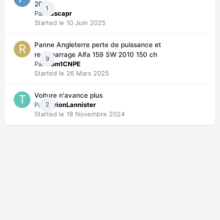
2018
1
Par
Pascapr
Started
le 10 Juin 2025
Panne Angleterre perte de puissance et
redémarrage Alfa 159 SW 2010 150 ch
9
Par
Rom1CNPE
Started
le 26 Mars 2025
Voiture n'avance plus
Par
2
TyrionLannister
Started
le 18 Novembre 2024