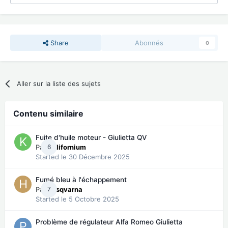
Share
Abonnés
0
Aller sur la liste des sujets
Contenu similaire
Fuite d'huile moteur - Giulietta QV
Par
6
Kalifornium
Started
le 30 Décembre 2025
Fumé bleu à l'échappement
Par
7
husqvarna
Started
le 5 Octobre 2025
Problème de régulateur Alfa Romeo Giulietta