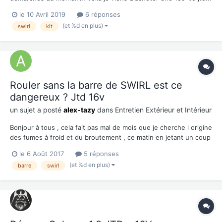
150ch 16v.. Elle totalise 217000 k..Et j'aimerai supprimer le swirl
le 10 Avril 2019
6 réponses
par un kit car j'ai remarqué que ma voiture a un ralenti instable et
(et %d en plus)
swirl
kit
un petit trou a l'accé...
Rouler sans la barre de SWIRL est ce
dangereux ? Jtd 16v
un sujet a posté
alex-tazy
dans
Entretien Extérieur et Intérieur
Bonjour à tous , cela fait pas mal de mois que je cherche l origine
des fumes à froid et du broutement , ce matin en jetant un coup
d'œil , je m'aperçois que la barre ( celle avec une forme spécial
le 6 Août 2017
5 réponses
et 4 bouchon en caoutchouc ) se balade dans le vide donc pas
(et %d en plus)
barre
swirl
depuis aujourd'hui je pense...