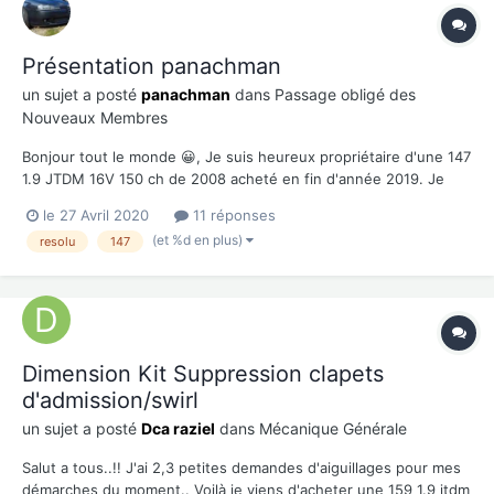
Présentation panachman
un sujet a posté
panachman
dans
Passage obligé des
Nouveaux Membres
Bonjour tout le monde 😀, Je suis heureux propriétaire d'une 147
1.9 JTDM 16V 150 ch de 2008 acheté en fin d'année 2019. Je
suis en train petit à petit de refaire ce qui à vieillit et je garde à
le 27 Avril 2020
11 réponses
l'origine tous je fait aucune modification( sauf logo Alfa en rouge
(et %d en plus)
resolu
147
🙂 ), durite turbo inférieu...
Dimension Kit Suppression clapets
d'admission/swirl
un sujet a posté
Dca raziel
dans
Mécanique Générale
Salut a tous..!! J'ai 2,3 petites demandes d'aiguillages pour mes
démarches du moment.. Voilà je viens d'acheter une 159 1.9 jtdm