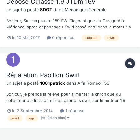
Dépose Culasse 1,9 JTDm 16V
un sujet a posté
SDGT
dans
Mécanique Générale
Bonjour, Sur ma pauvre 159 SW, Diagnostique du Garage Alfa
Mérignac, après dépannage : Swirl cassé parti dans le moteur A
131 000 Km je vais rester poli et ne pas dire ce que j'en pense
le 10 Mai 2017
6 réponses
culasse
swirl
(J'ai lu la charte du forum, mon avis sur le sujet n'est pas
compatible... ) Symptomes : Ell...
Réparation Papillon Swirl
un sujet a posté
1881patrick
dans
Alfa Romeo 159
Bonjour, je prends la relève pour alimenter la chronique du
collecteur d'admisson et des papillons swirl sur le moteur 1,9
JTDM . Pour rappel, il y a 8 conduits dans le collecteur
le 2 Septembre 2014
1 réponse
d'admission, 4 principaux et 4 secondaires. A l'intérieur du
(et %d en plus)
swirl
egr
conduit secondaire, un volet (le papillon swirl) permet...