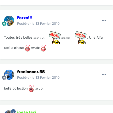
Forza!!!
Posté(e)
le 13 Février 2010
Toutes trés belles
. Une Alfa
à part la 75
:aro_mdr:
taxi la classe
:wub:
freelancer.55
Posté(e)
le 13 Février 2010
belle collection
:wub:
joe le taxi