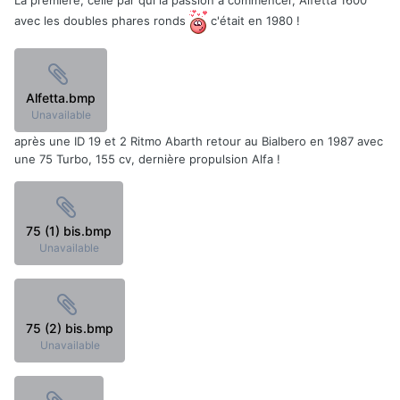
La première, celle par qui la passion à commencer, Alfetta 1600
avec les doubles phares ronds
c'était en 1980 !
Alfetta.bmp
Unavailable
après une ID 19 et 2 Ritmo Abarth retour au Bialbero en 1987 avec
une 75 Turbo, 155 cv, dernière propulsion Alfa !
75 (1) bis.bmp
Unavailable
75 (2) bis.bmp
Unavailable