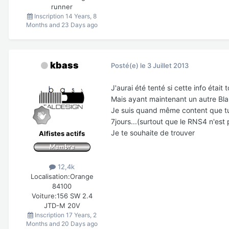
runner
Inscription
14 Years, 8
Months and 23 Days ago
kbass
Posté(e)
le 3 Juillet 2013
J'aurai été tenté si cette info ét
Mais ayant maintenant un autre Blau
Je suis quand même content que tu 
7jours...(surtout que le RNS4 n'es
Je te souhaite de trouver
Alfistes actifs
12,4k
Localisation:
Orange
84100
Voiture:
156 SW 2.4
JTD-M 20V
Inscription
17 Years, 2
Months and 20 Days ago