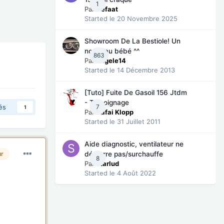
1
Par
Refaat
Started
le 20 Novembre 2025
Showroom De La Bestiole! Un
nouveau bébé ^^
863
Par
angele14
Started
le 14 Décembre 2013
[Tuto] Fuite De Gasoil 156 Jtdm
- Témoignage
7
és
1
Par
Kafai Klopp
Started
le 31 Juillet 2011
Aide diagnostic, ventilateur ne
démarre pas/surchauffe
ur
8
Par
starlud
Started
le 4 Août 2022