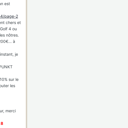
an est
ns4/page-2
ent chers et
(Golf 4 ou
les nôtres.
00€... à
nstant, je
AUPUNKT
10% sur le
outer les
ur, merci
 8