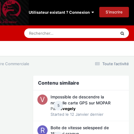
S’inscrire
Utilisateur existant ? Connexion
ffre Commerciale
Toute l’activité
Contenu similaire
Impossible de descendre la
nouvelle carte GPS sur MOPAR
5
Par
vevegely
Started
le 12 Janvier dernier
Boite de vitesse selespeed de
156 qui craque