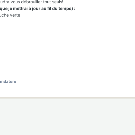
audra vous débrouiller tout seuls!
e je mettrai à jour au fil du temps) :
uche verte
ndatore