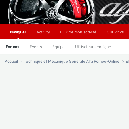
Naviguer
Activity
Flux de mon activité
Our Picks
Forums
Events
Équipe
Utilisateurs en ligne
Accueil
Technique et Mécanique Générale Alfa Romeo-Online
E