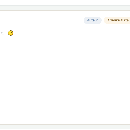
Auteur
Administrate
re...