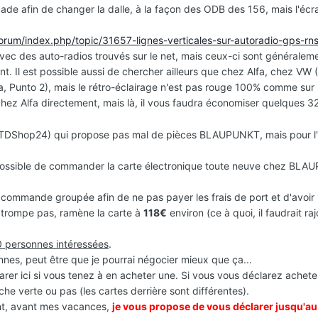
ade afin de changer la dalle, à la façon des ODB des 156, mais l'écr
orum/index.php/topic/31657-lignes-verticales-sur-autoradio-gps-r
 avec des auto-radios trouvés sur le net, mais ceux-ci sont généralem
. Il est possible aussi de chercher ailleurs que chez Alfa, chez VW 
, Punto 2), mais le rétro-éclairage n'est pas rouge 100% comme sur 
hez Alfa directement, mais là, il vous faudra économiser quelques 32
 (TDShop24) qui propose pas mal de pièces BLAUPUNKT, mais pour l'i
 possible de commander la carte électronique toute neuve chez BL
commande groupée afin de ne pas payer les frais de port et d'avoir 
me trompe pas, ramène la carte à
118€
environ (ce à quoi, il faudrait raj
10 personnes intéressées
.
nnes, peut être que je pourrai négocier mieux que ça...
rer ici si vous tenez à en acheter une. Si vous vous déclarez achete
he verte ou pas (les cartes derrière sont différentes).
nt, avant mes vacances,
je vous propose de vous déclarer jusqu'au