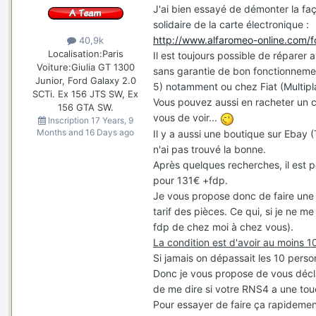
J'ai bien essayé de démonter la faç
solidaire de la carte électronique :
http://www.alfaromeo-online.com/f
40,9k
Localisation:
Paris
Il est toujours possible de réparer
Voiture:
Giulia GT 1300
sans garantie de bon fonctionnement
Junior, Ford Galaxy 2.0
5) notamment ou chez Fiat (Multipla
SCTi. Ex 156 JTS SW, Ex
Vous pouvez aussi en racheter un c
156 GTA SW.
vous de voir...
Inscription
17 Years, 9
Months and 16 Days ago
Il y a aussi une boutique sur Ebay
n'ai pas trouvé la bonne.
Après quelques recherches, il est
pour 131€ +fdp.
Je vous propose donc de faire une 
tarif des pièces. Ce qui, si je ne 
fdp de chez moi à chez vous).
La condition est d'avoir au moins 
Si jamais on dépassait les 10 perso
Donc je vous propose de vous décla
de me dire si votre RNS4 a une touc
Pour essayer de faire ça rapideme