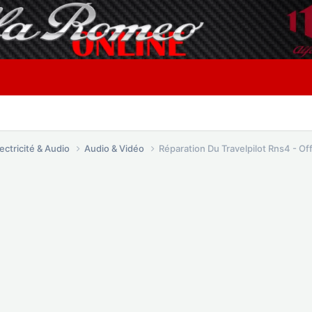
lectricité & Audio
Audio & Vidéo
Réparation Du Travelpilot Rns4 - O