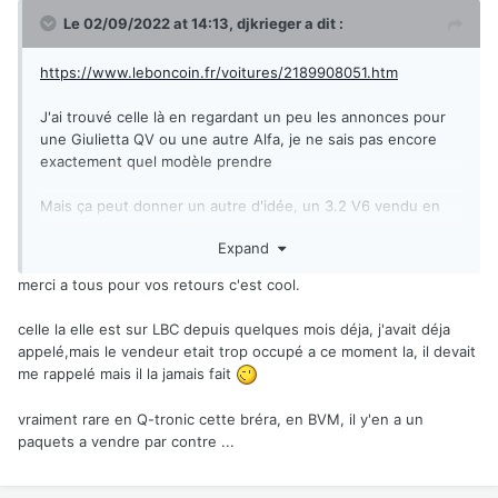
Le 02/09/2022 at 14:13,
djkrieger
a dit :
https://www.leboncoin.fr/voitures/2189908051.htm
J'ai trouvé celle là en regardant un peu les annonces pour
une Giulietta QV ou une autre Alfa, je ne sais pas encore
exactement quel modèle prendre
Mais ça peut donner un autre d'idée, un 3.2 V6 vendu en
concession à 10.000€ dans une belle config malgré le gris
Expand
mais ces jantes vont tellement bien sur le Brera, mes
préférées avec les teledials. J'ai déjà croisé un Gtv avec ces
merci a tous pour vos retours c'est cool.
jantes, magnifique combinaison.
celle la elle est sur LBC depuis quelques mois déja, j'avait déja
appelé,mais le vendeur etait trop occupé a ce moment la, il devait
me rappelé mais il la jamais fait
vraiment rare en Q-tronic cette bréra, en BVM, il y'en a un
paquets a vendre par contre ...