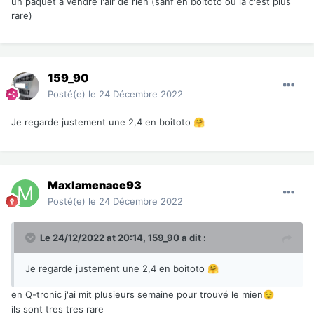
un paquet a vendre l'air de rien (sanf en boitoto ou la c'est plus
rare)
159_90
Posté(e)
le 24 Décembre 2022
Je regarde justement une 2,4 en boitoto
🤗
Maxlamenace93
Posté(e)
le 24 Décembre 2022
Le 24/12/2022 at 20:14,
159_90
a dit :
Je regarde justement une 2,4 en boitoto
🤗
en Q-tronic j'ai mit plusieurs semaine pour trouvé le mien
😌
ils sont tres tres rare