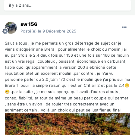
il y a 2 ans...
sw 156
Posté(e)
le 9 Décembre 2025
Salut a tous , je me permets un gros déterrage de sujet car je
viens d'acquérir une Brera , pour alimenter le choix du moulin j'ai
eu par 3fois le 2.4 deux fois sur 156 et une fois sur 166 ce moulin
est un vrai régal ,coupleux , puissant, économique en carburant,
fiable quoi qu'apparemment la version 200 a ébréché cette
réputation.btef un excellent moulin .par contre , je n'ai vu
personne parler du 2.0 jtdm 170 c'est le moulin que j'ai pris sur ma
Brera TI pour l a simple raison qu'il est en Crit air 2 et pas le 2.4
😬
.par la suite , je me suis aperçu qu'il avait d'autres atouts ,
😬
conso, fiabilité, et tout de même un beau petit couple qui permet
, sans être un avion , de rouler très correctement avec un
agrément certain . Voilà ,un choix qui peut se justifier au final