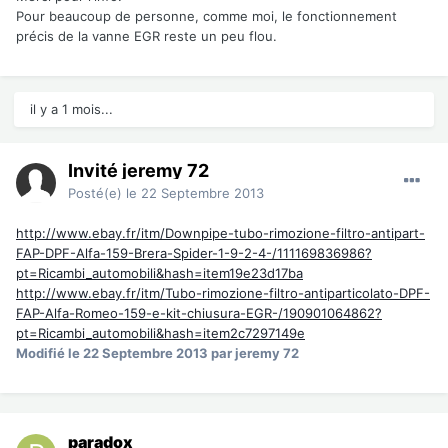
Pour beaucoup de personne, comme moi, le fonctionnement
précis de la vanne EGR reste un peu flou.
il y a 1 mois...
Invité jeremy 72
Posté(e)
le 22 Septembre 2013
http://www.ebay.fr/itm/Downpipe-tubo-rimozione-filtro-antipart-
FAP-DPF-Alfa-159-Brera-Spider-1-9-2-4-/111169836986?
pt=Ricambi_automobili&hash=item19e23d17ba
http://www.ebay.fr/itm/Tubo-rimozione-filtro-antiparticolato-DPF-
FAP-Alfa-Romeo-159-e-kit-chiusura-EGR-/190901064862?
pt=Ricambi_automobili&hash=item2c7297149e
Modifié
le 22 Septembre 2013
par jeremy 72
paradox