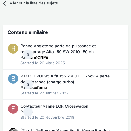
Aller sur la liste des sujets
Contenu similaire
Panne Angleterre perte de puissance et
redémarrage Alfa 159 SW 2010 150 ch
9
Par
Rom1CNPE
Started
le 26 Mars 2025
P1213 + P0095 Alfa 156 2.4 JTD 175cv + perte
de puissance (charge turbo)
8
Par
briceferna
Started
le 27 Janvier 2022
Contacteur vanne EGR Crosswagon
Par
1
fto
Started
le 20 Novembre 2018
[Tuto] : Nettoyage Vanne Egr Et Vanne Papillon