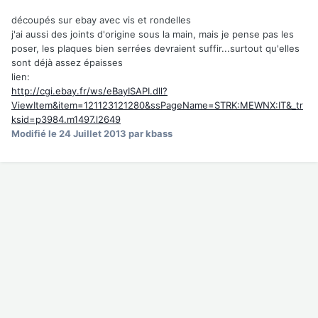
découpés sur ebay avec vis et rondelles
j'ai aussi des joints d'origine sous la main, mais je pense pas les
poser, les plaques bien serrées devraient suffir...surtout qu'elles
sont déjà assez épaisses
lien:
http://cgi.ebay.fr/ws/eBayISAPI.dll?
ViewItem&item=121123121280&ssPageName=STRK:MEWNX:IT&_tr
ksid=p3984.m1497.l2649
Modifié
le 24 Juillet 2013
par kbass