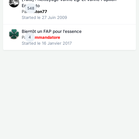
En Photo
548
Par
tonton77
Started
le 27 Juin 2009
Bientôt un FAP pour l'essence
Par
4
Commandatore
Started
le 16 Janvier 2017