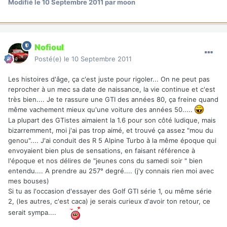
Modifié
le 10 Septembre 2011
par moon
Nofioul
Posté(e)
le 10 Septembre 2011
Les histoires d'âge, ça c'est juste pour rigoler... On ne peut pas
reprocher à un mec sa date de naissance, la vie continue et c'est
très bien.... Je te rassure une GTI des années 80, ça freine quand
même vachement mieux qu'une voiture des années 50.....
La plupart des GTistes aimaient la 1.6 pour son côté ludique, mais
bizarremment, moi j'ai pas trop aimé, et trouvé ça assez "mou du
genou".... J'ai conduit des R 5 Alpine Turbo à la même époque qui
envoyaient bien plus de sensations, en faisant référence à
l'époque et nos délires de "jeunes cons du samedi soir " bien
entendu.... A prendre au 257° degré.... (j'y connais rien moi avec
mes bouses)
Si tu as l'occasion d'essayer des Golf GTI série 1, ou même série
2, (les autres, c'est caca) je serais curieux d'avoir ton retour, ce
serait sympa....