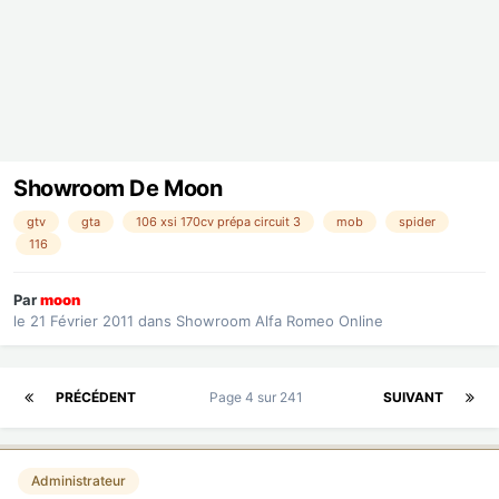
Showroom De Moon
gtv
gta
106 xsi 170cv prépa circuit 3
mob
spider
116
Par
moon
le 21 Février 2011
dans
Showroom Alfa Romeo Online
PRÉCÉDENT
Page 4 sur 241
SUIVANT
Administrateur