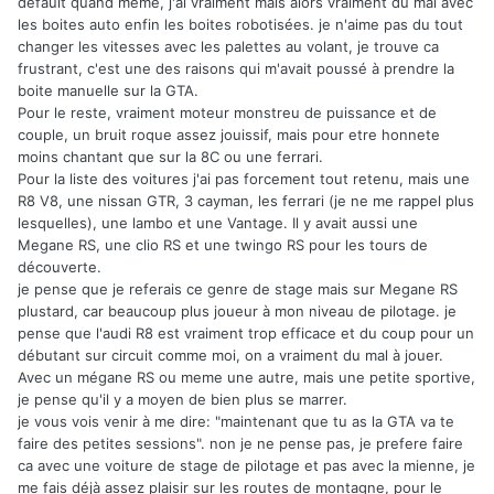
default quand meme, j'ai vraiment mais alors vraiment du mal avec
les boites auto enfin les boites robotisées. je n'aime pas du tout
changer les vitesses avec les palettes au volant, je trouve ca
frustrant, c'est une des raisons qui m'avait poussé à prendre la
boite manuelle sur la GTA.
Pour le reste, vraiment moteur monstreu de puissance et de
couple, un bruit roque assez jouissif, mais pour etre honnete
moins chantant que sur la 8C ou une ferrari.
Pour la liste des voitures j'ai pas forcement tout retenu, mais une
R8 V8, une nissan GTR, 3 cayman, les ferrari (je ne me rappel plus
lesquelles), une lambo et une Vantage. Il y avait aussi une
Megane RS, une clio RS et une twingo RS pour les tours de
découverte.
je pense que je referais ce genre de stage mais sur Megane RS
plustard, car beaucoup plus joueur à mon niveau de pilotage. je
pense que l'audi R8 est vraiment trop efficace et du coup pour un
débutant sur circuit comme moi, on a vraiment du mal à jouer.
Avec un mégane RS ou meme une autre, mais une petite sportive,
je pense qu'il y a moyen de bien plus se marrer.
je vous vois venir à me dire: "maintenant que tu as la GTA va te
faire des petites sessions". non je ne pense pas, je prefere faire
ca avec une voiture de stage de pilotage et pas avec la mienne, je
me fais déjà assez plaisir sur les routes de montagne, pour le