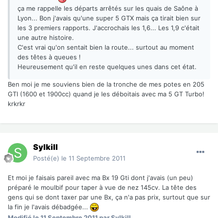
ça me rappelle les départs arrêtés sur les quais de Saône à
Lyon... Bon j'avais qu'une super 5 GTX mais ça tirait bien sur
les 3 premiers rapports. J'accrochais les 1,6... Les 1,9 c'était
une autre histoire.
C'est vrai qu'on sentait bien la route... surtout au moment
des têtes à queues !
Heureusement qu'il en reste quelques unes dans cet état.
Ben moi je me souviens bien de la tronche de mes potes en 205
GTI (1600 et 1900cc) quand je les déboitais avec ma 5 GT Turbo!
krkrkr
Sylkill
Posté(e)
le 11 Septembre 2011
Et moi je faisais pareil avec ma Bx 19 Gti dont j'avais (un peu)
préparé le moulbif pour taper à vue de nez 145cv. La tête des
gens qui se dont taxer par une Bx, ça n'a pas prix, surtout que sur
la fin je l'avais débadgée...
Modifié
le 11 Septembre 2011
par Sylkill