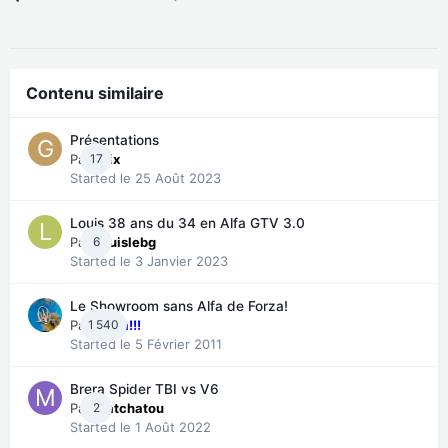
Contenu similaire
Présentations
Par
17
gsix
Started
le 25 Août 2023
Louis 38 ans du 34 en Alfa GTV 3.0
Par
6
Louislebg
Started
le 3 Janvier 2023
Le Showroom sans Alfa de Forza!
Par
1 540
Forza!!!
Started
le 5 Février 2011
Brera Spider TBI vs V6
Par
2
Matchatou
Started
le 1 Août 2022