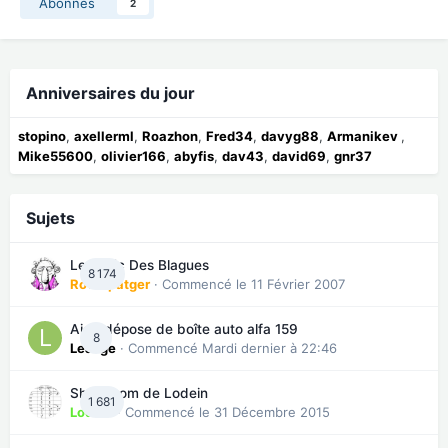
Abonnés
2
Anniversaires du jour
stopino
axellerml
Roazhon
Fred34
davyg88
Armanikev
Mike55600
olivier166
abyfis
dav43
david69
gnr37
Sujets
Le Topic Des Blagues
8 174
Roverpatger
· Commencé
le 11 Février 2007
Aide dépose de boîte auto alfa 159
8
LeJuge
· Commencé
Mardi dernier à 22:46
Showroom de Lodein
1 681
Lodein
· Commencé
le 31 Décembre 2015