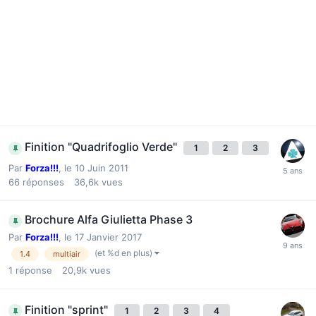
Finition "Quadrifoglio Verde"
1
2
3
Par
Forza!!!
,
le 10 Juin 2011
66
réponses
36,6k
vues
Brochure Alfa Giulietta Phase 3
Par
Forza!!!
,
le 17 Janvier 2017
(et %d en plus)
1.4
multiair
1
réponse
20,9k
vues
Finition "sprint"
1
2
3
4