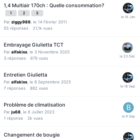
1,4 Multiair 170ch : Quelle consommation?
1
2
3
Par
ziggy989
,
le 14 Février 2011
55
réponses
21,1k
vues
Embrayage Giulietta TCT
Par
alfakiss
,
le 3 Novembre 2025
3
réponses
679
vues
Entretien Giulietta
Par
alfakiss
,
le 8 Septembre 2025
7
réponses
882
vues
Problème de climatisation
Par
ju68
,
le 6 Juillet 2023
1
réponse
2k
vues
Changement de bougie