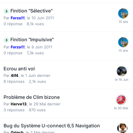
Finition "Sélective"
Par
Forza!!!
,
le 10 Juin 2011
0
réponse
8,1k
vues
Finition "Impulsive"
Par
Forza!!!
,
le 9 Juin 2011
0
réponse
7,3k
vues
Ecrou anti vol
Par
4lf4
,
le 1 Juin dernier
6
réponses
2,1k
vues
Problème de Clim bizone
Par
Herve13
,
le 29 Mai dernier
3
réponses
970
vues
Bug du Système U-connect 6,5 Navigation
Par
Grinch
,
le 2 Mai dernier