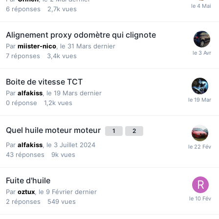
6
réponses
2,7k
vues
Alignement proxy odomètre qui clignote
Par
miister-nico
,
le 31 Mars dernier
7
réponses
3,4k
vues
Boite de vitesse TCT
Par
alfakiss
,
le 19 Mars dernier
0
réponse
1,2k
vues
Quel huile moteur moteur
1
2
Par
alfakiss
,
le 3 Juillet 2024
43
réponses
9k
vues
Fuite d'huile
Par
oztux
,
le 9 Février dernier
2
réponses
549
vues