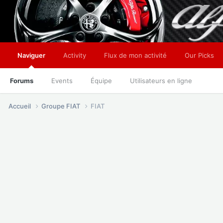
Naviguer
Activity
Flux de mon activité
Our Picks
Forums
Events
Équipe
Utilisateurs en ligne
Accueil
Groupe FIAT
FIAT