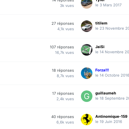
le 3 Mars 2017
3k
vues
titilem
27
réponses
le 23 Novembre 2
4,1k
vues
JaiSi
107
réponses
le 14 Novembre 2
16,7k
vues
Forza!!!
18
réponses
le 14 Octobre 201
8,7k
vues
guillaumeh
17
réponses
le 18 Septembre 2
2,4k
vues
Antinomique-159
40
réponses
le 19 Juin 2016
6,6k
vues