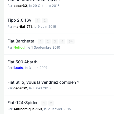
Par
oscar32
,
le 29 Octobre 2016
Tipo 2.0 16v
1
2
Par
martial_711
,
le 9 Juin 2016
Fiat Barchetta
1
2
3
4
5
Par
Nofioul
,
le 1 Septembre 2010
Fiat 500 Abarth
Par
Boula
,
le 3 Juin 2007
Fiat Stilo, vous la vendriez combien ?
Par
oscar32
,
le 1 Avril 2016
Fiat-124-Spider
1
2
Par
Antinomique-159
,
le 2 Janvier 2015