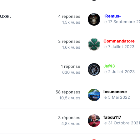
luxe .
-Remus-
4
réponses
le 17 Septembre 2
1,5k
vues
Commandatore
3
réponses
le 7 Juillet 2023
1,6k
vues
Jef43
1
réponse
le 2 Juillet 2023
630
vues
Icsunonove
58
réponses
le 5 Mai 2022
10,5k
vues
fabdu117
3
réponses
le 31 Octobre 202
4,8k
vues