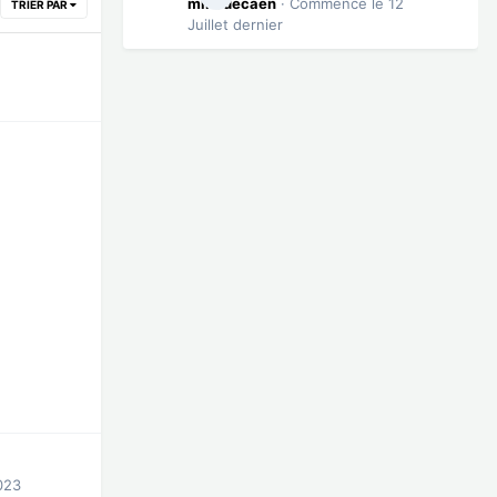
mikedecaen
· Commencé
le 12
TRIER PAR
Juillet dernier
023