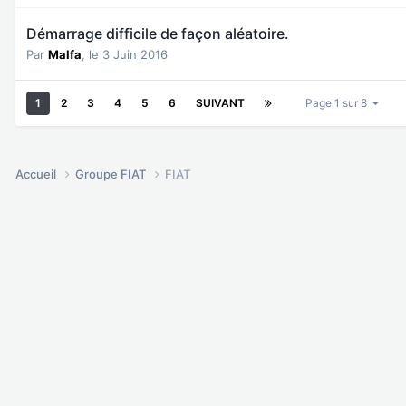
Démarrage difficile de façon aléatoire.
Par
Malfa
,
le 3 Juin 2016
1
2
3
4
5
6
SUIVANT
Page 1 sur 8
Accueil
Groupe FIAT
FIAT