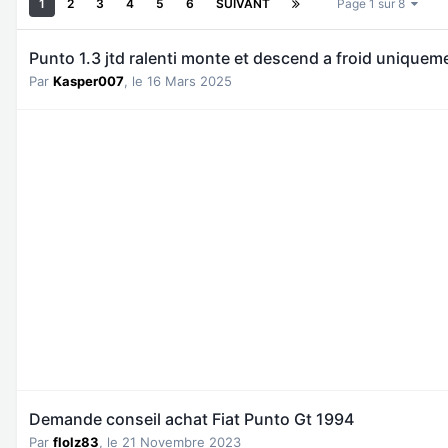
1
2
3
4
5
6
SUIVANT
Page 1 sur 8
Punto 1.3 jtd ralenti monte et descend a froid uniquem
Par
Kasper007
,
le 16 Mars 2025
Demande conseil achat Fiat Punto Gt 1994
Par
flolz83
,
le 21 Novembre 2023