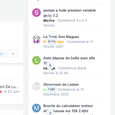
pompe a huile pression variable
giulia 2.2
0
blades
· Commencé
il y a 3
heures
Le Topic Des Blagues
Roverpatger
8 174
· Commencé
le 11
Février 2007
és
0
Aide dépose de boîte auto alfa
159
8
LeJuge
· Commencé
Mardi
dernier à 22:46
Showroom de Lodein
[Tuto] : Changement De Lunette Arrière Sur Barchetta.
Lodein
1 681
· Commencé
le 31
e
,
le 22 Juin
Décembre 2015
Broche du calculateur moteur
défectueuse sur 159 2.4jtd
6