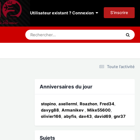
S’inscrire
Utilisateur existant ? Connexion
Toute l’activité
Anniversaires du jour
stopino
axellerml
Roazhon
Fred34
davyg88
Armanikev
Mike55600
olivier166
abyfis
dav43
david69
gnr37
Sujets