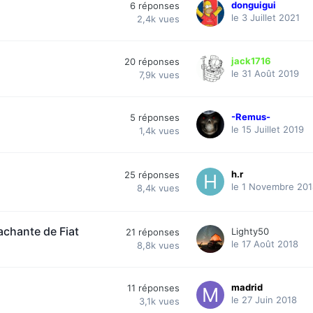
donguigui
6
réponses
le 3 Juillet 2021
2,4k
vues
jack1716
20
réponses
le 31 Août 2019
7,9k
vues
-Remus-
5
réponses
le 15 Juillet 2019
1,4k
vues
h.r
25
réponses
le 1 Novembre 20
8,4k
vues
achante de Fiat
Lighty50
21
réponses
le 17 Août 2018
8,8k
vues
madrid
11
réponses
le 27 Juin 2018
3,1k
vues